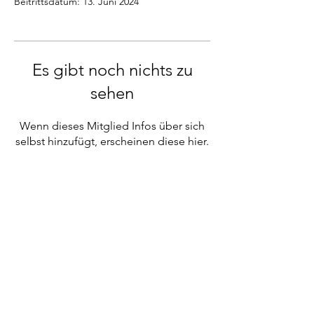
Beitrittsdatum: 13. Juni 2024
Es gibt noch nichts zu
sehen
Wenn dieses Mitglied Infos über sich
selbst hinzufügt, erscheinen diese hier.
MOUNTAIN SOFTWARE DESIGN
IT-SOLUTIONS
Jürgen Brückler KG
Nelkenweg 2
4062 Kirchberg-Thening
E-Mail:
info@mountain-sd.at